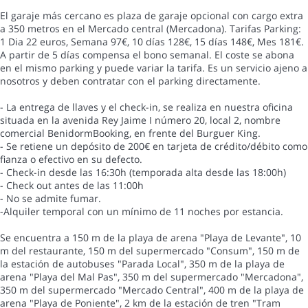
El garaje más cercano es plaza de garaje opcional con cargo extra
a 350 metros en el Mercado central (Mercadona). Tarifas Parking:
1 Dia 22 euros, Semana 97€, 10 días 128€, 15 días 148€, Mes 181€.
A partir de 5 días compensa el bono semanal. El coste se abona
en el mismo parking y puede variar la tarifa. Es un servicio ajeno a
nosotros y deben contratar con el parking directamente.
- La entrega de llaves y el check-in, se realiza en nuestra oficina
situada en la avenida Rey Jaime I número 20, local 2, nombre
comercial BenidormBooking, en frente del Burguer King.
- Se retiene un depósito de 200€ en tarjeta de crédito/débito como
fianza o efectivo en su defecto.
- Check-in desde las 16:30h (temporada alta desde las 18:00h)
- Check out antes de las 11:00h
- No se admite fumar.
-Alquiler temporal con un mínimo de 11 noches por estancia.
Se encuentra a 150 m de la playa de arena "Playa de Levante", 10
m del restaurante, 150 m del supermercado "Consum", 150 m de
la estación de autobuses "Parada Local", 350 m de la playa de
arena "Playa del Mal Pas", 350 m del supermercado "Mercadona",
350 m del supermercado "Mercado Central", 400 m de la playa de
arena "Playa de Poniente", 2 km de la estación de tren "Tram