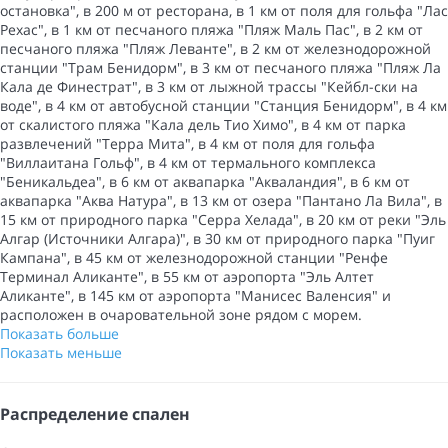
остановка", в 200 м от ресторана, в 1 км от поля для гольфа "Лас
Рехас", в 1 км от песчаного пляжа "Пляж Маль Пас", в 2 км от
песчаного пляжа "Пляж Леванте", в 2 км от железнодорожной
станции "Трам Бенидорм", в 3 км от песчаного пляжа "Пляж Ла
Кала де Финестрат", в 3 км от лыжной трассы "Кейбл-ски на
воде", в 4 км от автобусной станции "Станция Бенидорм", в 4 км
от скалистого пляжа "Кала дель Тио Химо", в 4 км от парка
развлечений "Терра Мита", в 4 км от поля для гольфа
"Виллаитана Гольф", в 4 км от термального комплекса
"Беникальдеа", в 6 км от аквапарка "Акваландия", в 6 км от
аквапарка "Аква Натура", в 13 км от озера "Пантано Ла Вила", в
15 км от природного парка "Серра Хелада", в 20 км от реки "Эль
Алгар (Источники Алгара)", в 30 км от природного парка "Пуиг
Кампана", в 45 км от железнодорожной станции "Ренфе
Терминал Аликанте", в 55 км от аэропорта "Эль Алтет
Аликанте", в 145 км от аэропорта "Манисес Валенсия" и
расположен в очаровательной зоне рядом с морем.
Показать больше
Показать меньше
Распределение спален