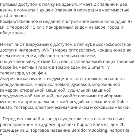
прямым доступом к пляжу из здания. Имеет 2 спальни и две
ванные комнаты с душем (главная в номере) и вместимостью
до 4 человек.
Комфортабельное и недавно построенное жилье площадью 97
м², с террасой 15 м² с панорамным видом на море, город и
общие зоны.
Имеет лифт (наружный с доступом к пляжу), высокоскоростной
доступ к интернету (Wi-Fi) через оптоволокно, кондиционер во
всем помещении, обогрев тепловым насосом,
общественный+детский бассейн, отапливаемый общественный
бассейн, частный гараж в том же здании, 2 Smart TV
телевизора, утюг, фен.
Американская кухня с индукционным островком, оснащена
холодильником, микроволновкой, духовкой, морозильной
камерой, стиральной машиной, сушильной машиной,
посудомоечной машиной, посудой/столовыми приборами,
кухонными принадлежностями/посудой, кофемашиной Dolce
Gusto, тостером, электрическим чайником и соковыжималкой.
- Передача ключей и заезд осуществляются в нашем офисе,
расположенном по адресу проспект Короля Хайме I, дом 20,
помещение 2, торговое название BenidormBooking, напротив