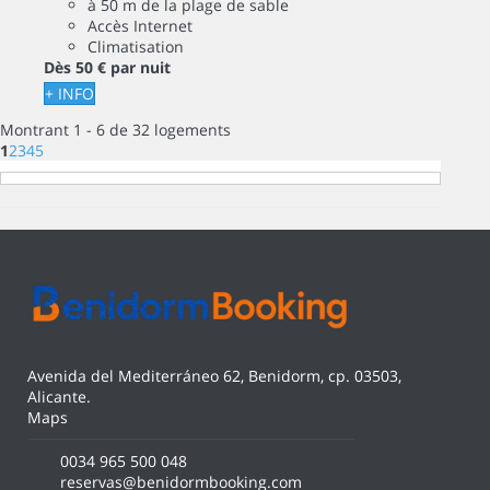
à 50 m de la plage de sable
Accès Internet
Climatisation
Dès
50 €
par nuit
+ INFO
Montrant 1 - 6 de 32 logements
1
2
3
4
5
Avenida del Mediterráneo 62, Benidorm, cp. 03503,
Alicante.
Maps
0034 965 500 048
reservas@benidormbooking.com